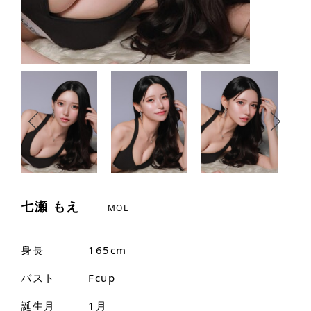
七瀬 もえ
MOE
身長
165cm
バスト
Fcup
誕生月
1月