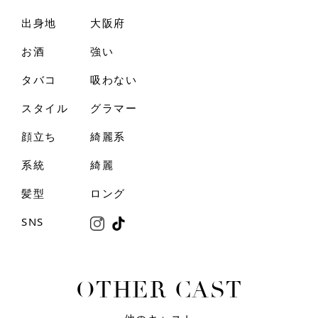
出身地
大阪府
お酒
強い
タバコ
吸わない
スタイル
グラマー
顔立ち
綺麗系
系統
綺麗
髪型
ロング
SNS
O
T
H
E
R
C
A
S
T