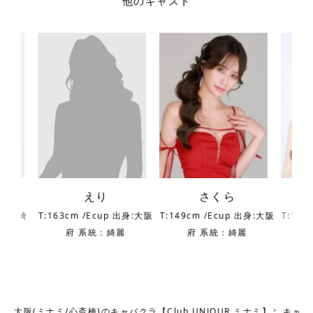
他のキャスト
えり
さくら
 出身:埼
T:163cm /Ecup 出身:大阪
T:149cm /Ecup 出身:大阪
T:154
綺麗
府 系統：綺麗
府 系統：綺麗
大阪(ミナミ/心斎橋)のキャバクラ【Club UNJOUR ミナミ】
キャス