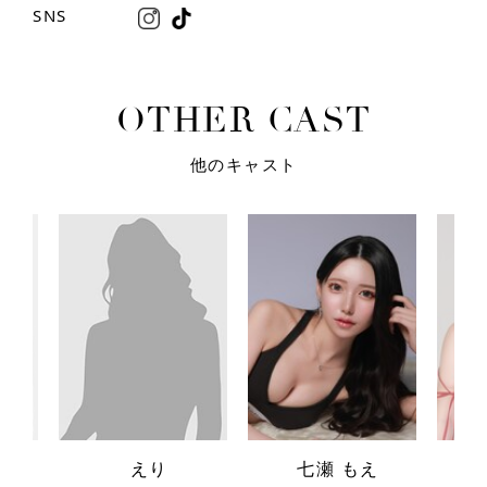
SNS
O
T
H
E
R
C
A
S
T
他のキャスト
えり
七瀬 もえ