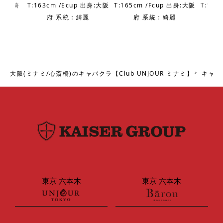
 出身:埼
T:163cm /Ecup 出身:大阪
T:165cm /Fcup 出身:大阪
T:149
綺麗
府 系統：綺麗
府 系統：綺麗
大阪(ミナミ/心斎橋)のキャバクラ【Club UNJOUR ミナミ】
キャス
東京 六本木
東京 六本木